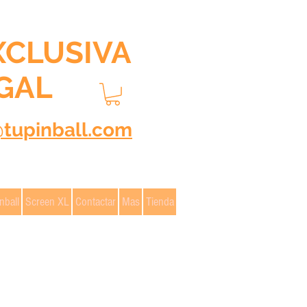
XCLUSIVA
GAL
@tupinball.com
nball
Screen XL
Contactar
Mas
Tienda