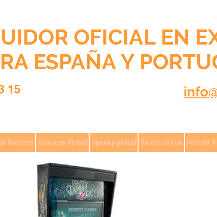
BUIDOR OFICIAL EN E
RA ESPAÑA Y PORTU
3 15
info
all Brothers
American Pinball
Spooky pinball
Barrels of Fun
Pedretti Pi