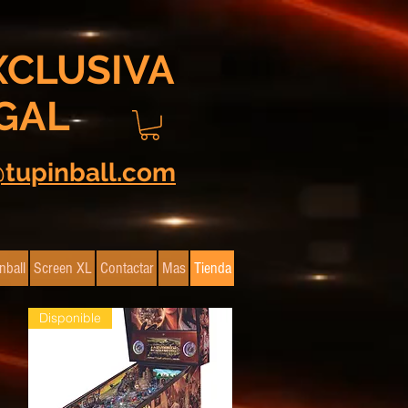
XCLUSIVA
GAL
@tupinball.com
nball
Screen XL
Contactar
Mas
Tienda
Disponible