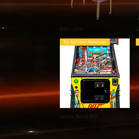
Vista rápida
Elton John
S
Se Admiten Reservas
Vista rápida
James Bond 007
Q