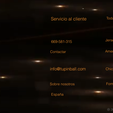
Servicio al cliente
Toda
Jers
669-581-315
Amer
Contactar
info@tupinball.com
Chi
Fomu
Sobre nosotros
España
® 2