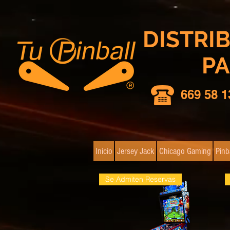
DISTRI
PA
669 58 1
Inicio
Jersey Jack
Chicago Gaming
Pinb
Se Admiten Reservas