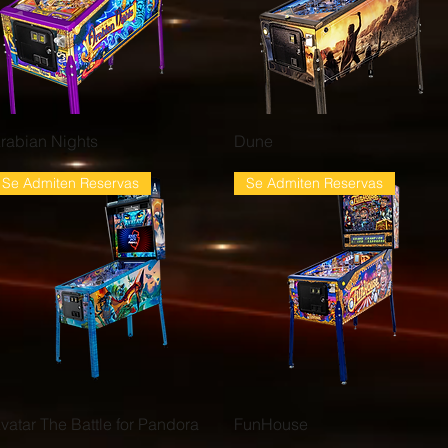
Vista rápida
Vista rápida
rabian Nights
Dune
Se Admiten Reservas
Se Admiten Reservas
Vista rápida
Vista rápida
vatar The Battle for Pandora
FunHouse