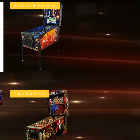
Se Admiten Reservas
Vista rápida
Alien - Ellen Ripley Version
Consultar Stock