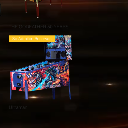
Vista rápida
THE GODFATHER 50 YEARS
Se Admiten Reservas
Vista rápida
Ultraman