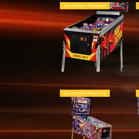
Se Admiten Reservas
Vista rápida
Pulp Fiction
B
Se Admiten Reservas