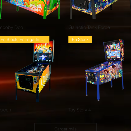
Vista rápida
Vista rápida
cooby Doo
Galactic Tank Force
En Stock, Entrega Inmediata
En Stock
Vista rápida
Vista rápida
ueen
Toy Story 4
Cargar más