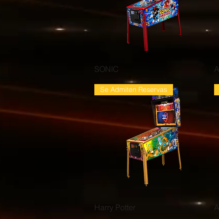
Vista rápida
SONIC
A
Se Admiten Reservas
Vista rápida
Harry Potter
A