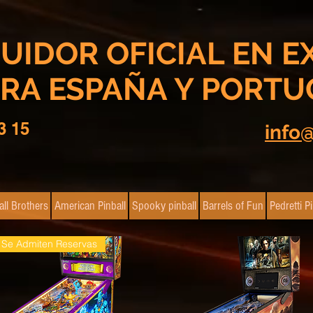
BUIDOR OFICIAL EN E
RA ESPAÑA Y PORTU
3 15
info
all Brothers
American Pinball
Spooky pinball
Barrels of Fun
Pedretti Pi
Se Admiten Reservas