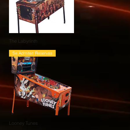
Vista rápida
The Labyrinth
Se Admiten Reservas
Vista rápida
Looney Tunes